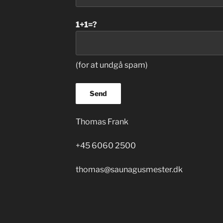
1+1=?
(for at undgå spam)
Thomas Frank
+45 6060 2500
thomas@saunagusmester.dk