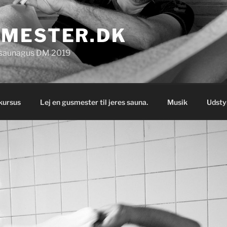
MESTER.DK
k saunagus DM 2019
kursus
Lej en gusmester til jeres sauna.
Musik
Udsty