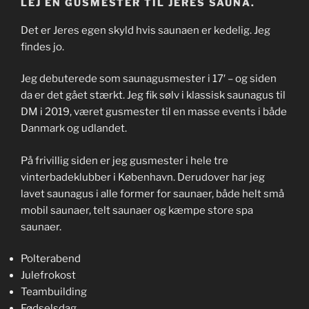
LEJ EN GUSMESTER TIL JERES SAUNA.
Det er Jeres egen skyld hvis saunaen er kedelig. Jeg
findes jo.
Jeg debuterede som saunagusmester i 17′ – og siden
da er det gået stærkt. Jeg fik sølv i klassisk saunagus til
DM i 2019, været gusmester til en masse events i både
Danmark og udlandet.
På frivillig siden er jeg gusmester i hele tre
vinterbadeklubber i København. Derudover har jeg
lavet saunagus i alle former for saunaer, både helt små
mobil saunaer, telt saunaer og kæmpe store spa
saunaer.
Polterabend
Julefrokost
Teambuilding
Fødselsdag